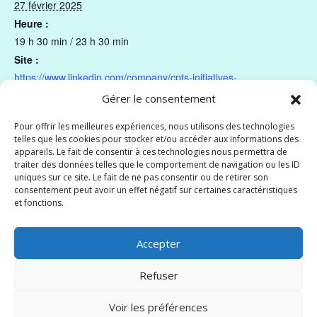
27 février 2025
Heure :
19 h 30 min / 23 h 30 min
Site :
https://www.linkedin.com/company/cpts-initiatives-
sant%C3%A9/posts/
Gérer le consentement
Pour offrir les meilleures expériences, nous utilisons des technologies
CPTS de Hyères et les îles d’or :
CPTS Pays d’Arles :
telles que les cookies pour stocker et/ou accéder aux informations des
conférence / débat
journée de l’obésité
appareils. Le fait de consentir à ces technologies nous permettra de
traiter des données telles que le comportement de navigation ou les ID
uniques sur ce site. Le fait de ne pas consentir ou de retirer son
consentement peut avoir un effet négatif sur certaines caractéristiques
et fonctions.
Accepter
Refuser
Plan du site
Mentions légales & CGU
Voir les préférences
Crédits