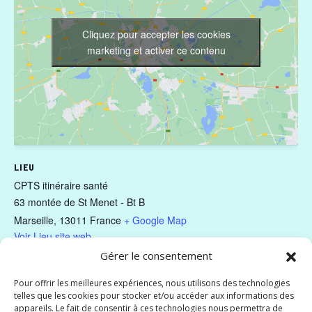
Cliquez pour accepter les cookies
marketing et activer ce contenu
LIEU
CPTS itinéraire santé
63 montée de St Menet - Bt B
Marseille
,
13011
France
+ Google Map
Voir Lieu site web
Gérer le consentement
CPTS du
CPTS Initiatives santé : Journée
Pour offrir les meilleures expériences, nous utilisons des technologies
exceptionnelle dédiée aux femmes
Canton vert : Mars
telles que les cookies pour stocker et/ou accéder aux informations des
professionnelles de santé
bleu
appareils. Le fait de consentir à ces technologies nous permettra de